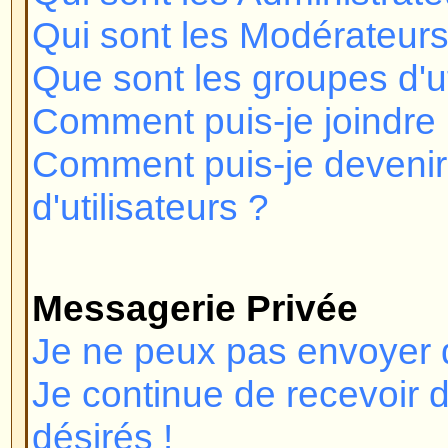
Pourquoi la fonction X n'est pas 
Qui dois-je contacter à propos d
de légalité relatif à ce forum ?
Connexion et Enregistre
Pourquoi ne puis-je pas me co
Vous êtes-vous enregistré ? Plu
devez vous enregistrer afin de v
vous été banni du forum (un mess
vous l'êtes) ? Si oui, vous devrie