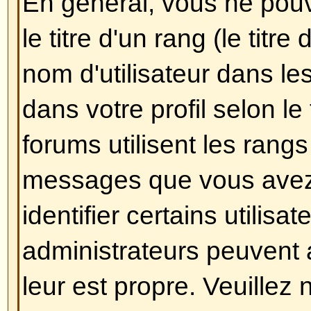
Comment puis-je créer un son
Créer un sondage est facile, lor
nouveau sujet (ou éditez le pre
sujet, si vous en avez le droit) v
une partie
Ajouter un sondage
da
dessous de la partie
Poster un n
ne le voyez pas, c'est que vous 
pas le droit de créer des sondag
un titre pour le sondage et au mo
définir une option, entrez son n
appropriée puis cliquez sur le b