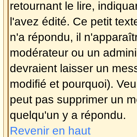
Pour plus d'informations sur le BB
guide, accessible depuis le formul
Revenir en haut
Puis-je utiliser le HTML?
Ceci dépend de l'administrateur q
a un contrôle complet dessus. Si
l'utiliser, vous vous rendrez cer
seulement certaines balises fonc
mesure de
sécurité
pour éviter a
forum en utilisant certaines balis
détruire la mise en page ou caus