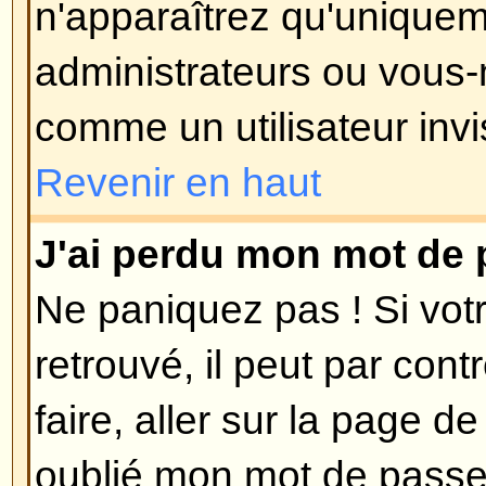
est utilisée, c'est de réduire les
utilisateurs malintentionnés abus
anonymement. Si vous êtes sûr q
que vous avez fournie est valide
contacter l'administrateur du foru
Revenir en haut
Je me suis enregistré dans le 
plus me connecter ?!
Les raisons les plus probables p
vous avez entré un nom d'utilisa
incorrect (vérifiez l'e-mail qui vo