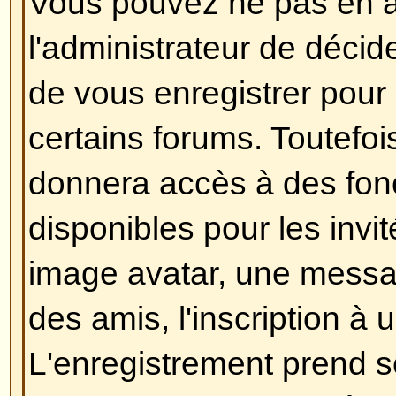
Dans votre profil, vous trouverez
présence en ligne
, si vous chois
n'apparaîtrez qu'uniquement aux
administrateurs ou vous-même. 
comme un utilisateur invisible.
Revenir en haut
J'ai perdu mon mot de passe !
Ne paniquez pas ! Si votre mot d
retrouvé, il peut par contre être ré
faire, aller sur la page de connex
oublié mon mot de passe
, puis s