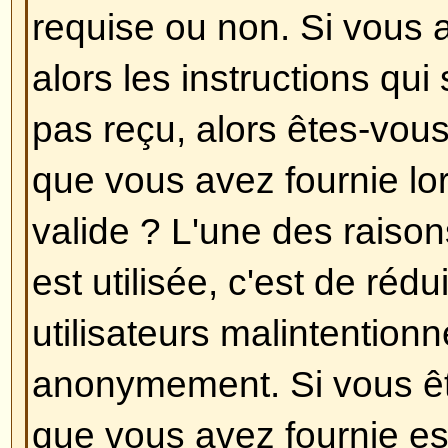
en choisissant le fuseau horaire q
Londres, Paris, New York, Sydney,
que changer le fuseau horaire, c
autres options peut uniquement êt
utilisateurs enregistrés. Donc, si
enregistré, c'est la bonne heure po
pardonnez le jeu de mots !
Revenir en haut
J'ai changé le fuseau horaire et
incorrecte !
Si vous êtes sûr d'avoir choisi le