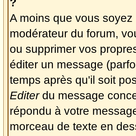
Revenir en haut
Mise en forme et Types de 
Qu'est-ce que le BBCode ?
Le BBCode est une implémentati
l'activation de l'utilisation du B
par l'administrateur (vous pouvez
sur un message en particulier lor
Le BBCode en lui-même est simila
HTML, les balises sont contenue
et ] à la place de < et >, et offren
sur la manière dont quelque chose