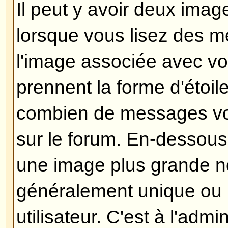
morceau de texte en dessous de
retournant le lire, indiquant le n
l'avez édité. Ce petit texte n'app
n'a répondu, il n'apparaîtra pas n
modérateur ou un administrateur 
devraient laisser un message expl
modifié et pourquoi). Veuillez note
peut pas supprimer un message 
quelqu'un y a répondu.
Revenir en haut
Comment puis-je ajouter une s