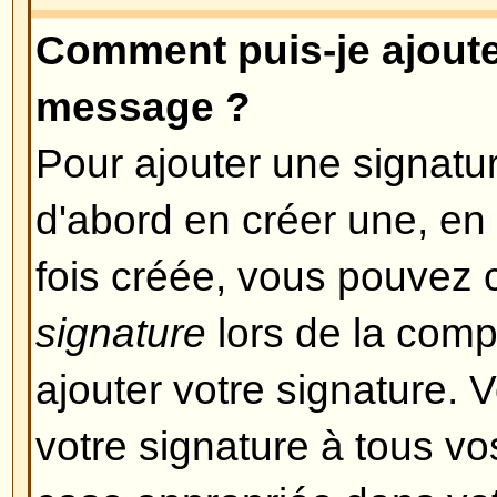
Si le HTML est activé, vous pouv
un message en particulier lors d
Revenir en haut
Que sont les Smilies ?
Les Smileys, ou Emoticons sont d
sont utilisées pour exprimer cert
utilisant un petit code, ex: :) signif
triste. Vous pouvez voir la liste
lors de la composition d'un mes
pas utiliser abusivement ces smil
vite rendre un message illisible 