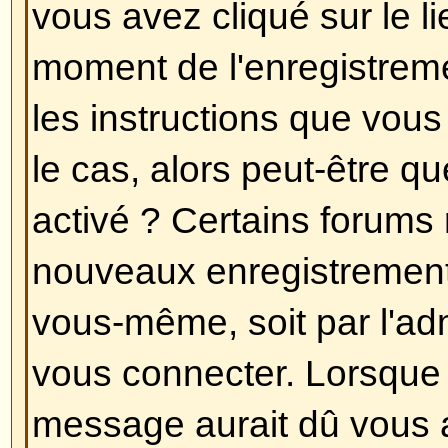
Toutes vos préférences (si vous ê
stockées dans la base de données
cliquez sur le lien
Profil
(générale
pages, mais cela peut ne pas être
permettra de changer toutes vos 
Revenir en haut
Les heures ne sont pas correct
Les heures sont certainement corr
que vous pouvez voir sont les he
un fuseau horaire différent du votr
vous devriez changer vos préfére