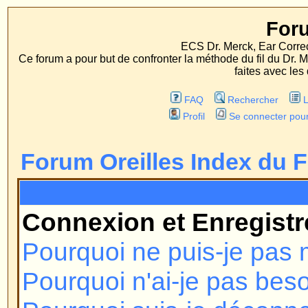
Forum Oreille
ECS Dr. Merck, Ear Correction System, Konst
Ce forum a pour but de confronter la méthode du fil du Dr. Merck aux méthodes
faites avec les deux procédés d'op
FAQ
Rechercher
Liste des Membres
Profil
Se connecter pour vérifier ses message
Forum Oreilles Index du Forum
FAQ
Connexion et Enregistrement
Pourquoi ne puis-je pas me conn
Pourquoi n'ai-je pas besoin de m'
Pourquoi suis-je déconnecté au
Comment puis-je éviter que mon n
apparaisse dans la liste des utili
J'ai perdu mon mot de passe !