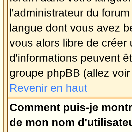
pouvez voter, etc.
)
Revenir en haut
Comment puis-je éditer ou su
?
A moins que vous soyez l'adminis
modérateur du forum, vous pouve
ou supprimer vos propres messa
éditer un message (parfois seule
temps après qu'il soit posté) en c
Editer
du message concerné. Si q
répondu à votre message, vous tr