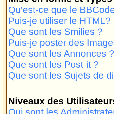
Comment puis-je joindre un groupe
Comment puis-je devenir le modé
d'utilisateurs ?
Messagerie Privée
Je ne peux pas envoyer de messa
Je continue de recevoir des mes
désirés !
J'ai reçu un e-mail abusif ou de
quelqu'un sur ce forum !
phpBB 2
Qui a écrit ce forum ?