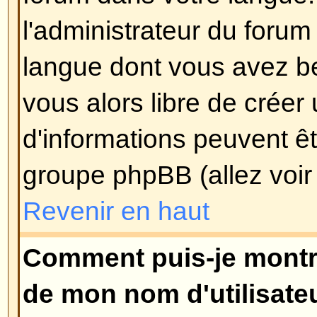
pouvez voter, etc.
)
Revenir en haut
Comment puis-je éditer ou su
?
A moins que vous soyez l'adminis
modérateur du forum, vous pouve
ou supprimer vos propres messa
éditer un message (parfois seule
temps après qu'il soit posté) en c
Editer
du message concerné. Si q
répondu à votre message, vous tr