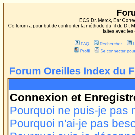
Forum Oreille
ECS Dr. Merck, Ear Correction System, Konst
Ce forum a pour but de confronter la méthode du fil du Dr. Merck aux méthodes
faites avec les deux procédés d'op
FAQ
Rechercher
Liste des Membres
Profil
Se connecter pour vérifier ses message
Forum Oreilles Index du Forum
FAQ
Connexion et Enregistrement
Pourquoi ne puis-je pas me conn
Pourquoi n'ai-je pas besoin de m'
Pourquoi suis-je déconnecté au
Comment puis-je éviter que mon n
apparaisse dans la liste des utili
J'ai perdu mon mot de passe !