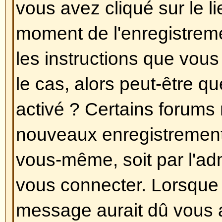
Toutes vos préférences (si vous ê
stockées dans la base de données
cliquez sur le lien
Profil
(générale
pages, mais cela peut ne pas être
permettra de changer toutes vos 
Revenir en haut
Les heures ne sont pas correct
Les heures sont certainement corr
que vous pouvez voir sont les he
un fuseau horaire différent du votr
vous devriez changer vos préfére