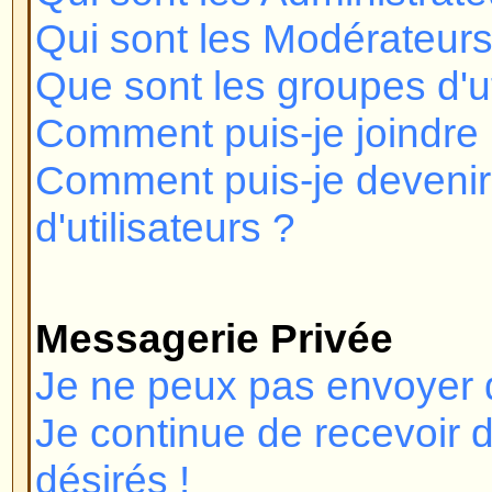
Pourquoi la fonction X n'est pas 
Qui dois-je contacter à propos d
de légalité relatif à ce forum ?
Connexion et Enregistre
Pourquoi ne puis-je pas me co
Vous êtes-vous enregistré ? Plu
devez vous enregistrer afin de v
vous été banni du forum (un mess
vous l'êtes) ? Si oui, vous devrie