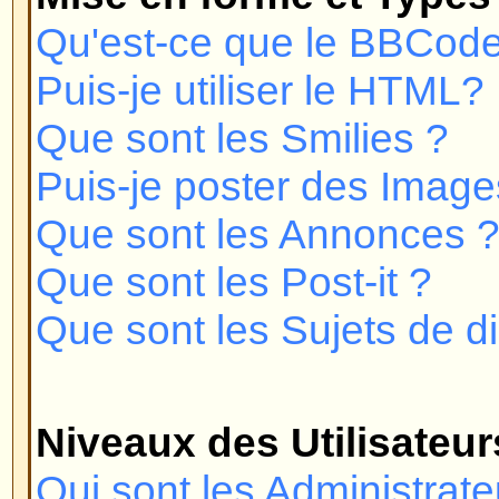
Comment puis-je joindre un groupe
Comment puis-je devenir le modé
d'utilisateurs ?
Messagerie Privée
Je ne peux pas envoyer de messa
Je continue de recevoir des mes
désirés !
J'ai reçu un e-mail abusif ou de
quelqu'un sur ce forum !
phpBB 2
Qui a écrit ce forum ?