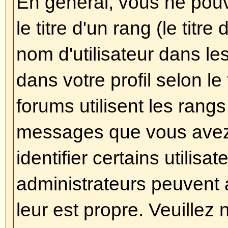
Comment puis-je créer un son
Créer un sondage est facile, lor
nouveau sujet (ou éditez le pre
sujet, si vous en avez le droit) v
une partie
Ajouter un sondage
da
dessous de la partie
Poster un n
ne le voyez pas, c'est que vous 
pas le droit de créer des sondag
un titre pour le sondage et au mo
définir une option, entrez son n
appropriée puis cliquez sur le b