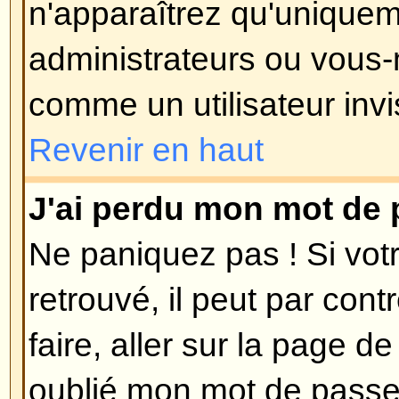
est utilisée, c'est de réduire les
utilisateurs malintentionnés abus
anonymement. Si vous êtes sûr q
que vous avez fournie est valide
contacter l'administrateur du foru
Revenir en haut
Je me suis enregistré dans le 
plus me connecter ?!
Les raisons les plus probables p
vous avez entré un nom d'utilisa
incorrect (vérifiez l'e-mail qui vo