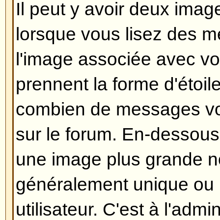
morceau de texte en dessous de
retournant le lire, indiquant le n
l'avez édité. Ce petit texte n'app
n'a répondu, il n'apparaîtra pas n
modérateur ou un administrateur 
devraient laisser un message expl
modifié et pourquoi). Veuillez note
peut pas supprimer un message 
quelqu'un y a répondu.
Revenir en haut
Comment puis-je ajouter une s