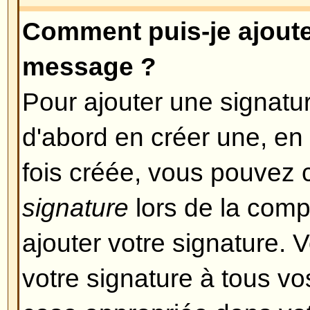
Si le HTML est activé, vous pouv
un message en particulier lors d
Revenir en haut
Que sont les Smilies ?
Les Smileys, ou Emoticons sont d
sont utilisées pour exprimer cert
utilisant un petit code, ex: :) signif
triste. Vous pouvez voir la liste
lors de la composition d'un mes
pas utiliser abusivement ces smil
vite rendre un message illisible 