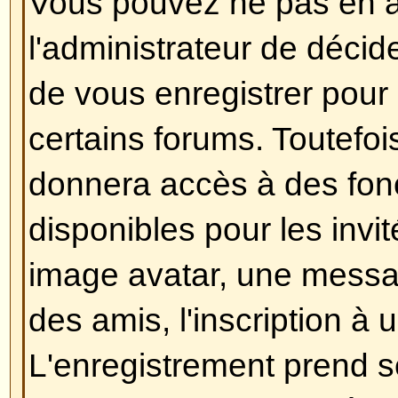
Dans votre profil, vous trouverez
présence en ligne
, si vous chois
n'apparaîtrez qu'uniquement aux
administrateurs ou vous-même. 
comme un utilisateur invisible.
Revenir en haut
J'ai perdu mon mot de passe !
Ne paniquez pas ! Si votre mot d
retrouvé, il peut par contre être ré
faire, aller sur la page de connex
oublié mon mot de passe
, puis s