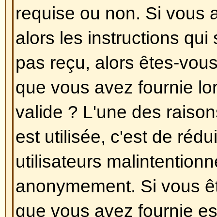
en choisissant le fuseau horaire q
Londres, Paris, New York, Sydney,
que changer le fuseau horaire, c
autres options peut uniquement êt
utilisateurs enregistrés. Donc, si
enregistré, c'est la bonne heure po
pardonnez le jeu de mots !
Revenir en haut
J'ai changé le fuseau horaire et
incorrecte !
Si vous êtes sûr d'avoir choisi le