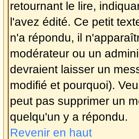
Pour plus d'informations sur le BB
guide, accessible depuis le formul
Revenir en haut
Puis-je utiliser le HTML?
Ceci dépend de l'administrateur q
a un contrôle complet dessus. Si
l'utiliser, vous vous rendrez cer
seulement certaines balises fonc
mesure de
sécurité
pour éviter a
forum en utilisant certaines balis
détruire la mise en page ou caus