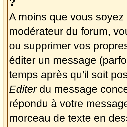
Revenir en haut
Mise en forme et Types de 
Qu'est-ce que le BBCode ?
Le BBCode est une implémentati
l'activation de l'utilisation du B
par l'administrateur (vous pouvez
sur un message en particulier lor
Le BBCode en lui-même est simila
HTML, les balises sont contenue
et ] à la place de < et >, et offren
sur la manière dont quelque chose