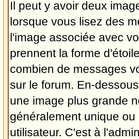
morceau de texte en dessous de
retournant le lire, indiquant le n
l'avez édité. Ce petit texte n'app
n'a répondu, il n'apparaîtra pas n
modérateur ou un administrateur 
devraient laisser un message expl
modifié et pourquoi). Veuillez note
peut pas supprimer un message 
quelqu'un y a répondu.
Revenir en haut
Comment puis-je ajouter une s