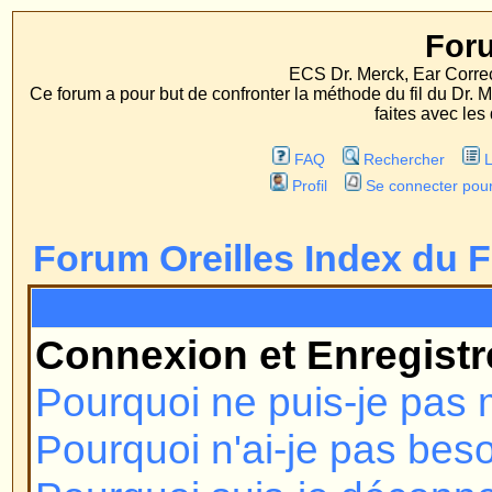
Forum Oreille
ECS Dr. Merck, Ear Correction System, Konst
Ce forum a pour but de confronter la méthode du fil du Dr. Merck aux méthodes
faites avec les deux procédés d'op
FAQ
Rechercher
Liste des Membres
Profil
Se connecter pour vérifier ses message
Forum Oreilles Index du Forum
FAQ
Connexion et Enregistrement
Pourquoi ne puis-je pas me conn
Pourquoi n'ai-je pas besoin de m'
Pourquoi suis-je déconnecté au
Comment puis-je éviter que mon n
apparaisse dans la liste des utili
J'ai perdu mon mot de passe !