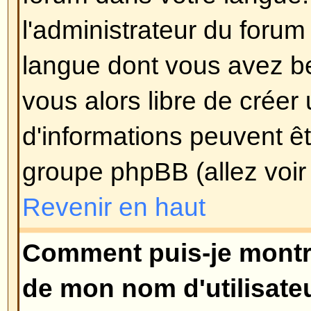
pouvez voter, etc.
)
Revenir en haut
Comment puis-je éditer ou su
?
A moins que vous soyez l'adminis
modérateur du forum, vous pouve
ou supprimer vos propres messa
éditer un message (parfois seule
temps après qu'il soit posté) en c
Editer
du message concerné. Si q
répondu à votre message, vous tr