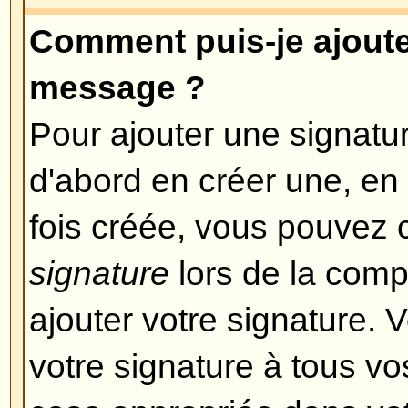
Si le HTML est activé, vous pouv
un message en particulier lors d
Revenir en haut
Que sont les Smilies ?
Les Smileys, ou Emoticons sont d
sont utilisées pour exprimer cert
utilisant un petit code, ex: :) signif
triste. Vous pouvez voir la liste
lors de la composition d'un mes
pas utiliser abusivement ces smil
vite rendre un message illisible 