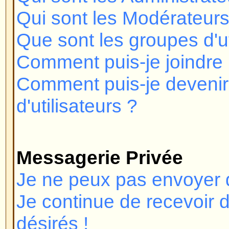
Pourquoi la fonction X n'est pas 
Qui dois-je contacter à propos d
de légalité relatif à ce forum ?
Connexion et Enregistre
Pourquoi ne puis-je pas me co
Vous êtes-vous enregistré ? Plu
devez vous enregistrer afin de v
vous été banni du forum (un mess
vous l'êtes) ? Si oui, vous devrie