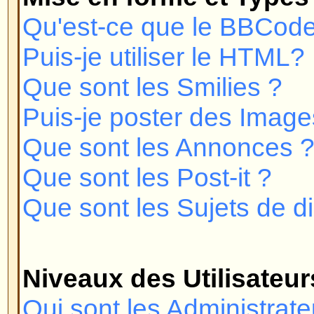
Comment puis-je joindre un groupe
Comment puis-je devenir le modé
d'utilisateurs ?
Messagerie Privée
Je ne peux pas envoyer de messa
Je continue de recevoir des mes
désirés !
J'ai reçu un e-mail abusif ou de
quelqu'un sur ce forum !
phpBB 2
Qui a écrit ce forum ?