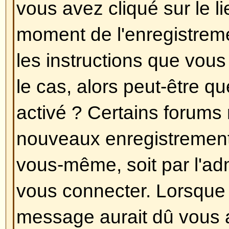
Toutes vos préférences (si vous ê
stockées dans la base de données
cliquez sur le lien
Profil
(générale
pages, mais cela peut ne pas être
permettra de changer toutes vos 
Revenir en haut
Les heures ne sont pas correct
Les heures sont certainement corr
que vous pouvez voir sont les he
un fuseau horaire différent du votr
vous devriez changer vos préfére