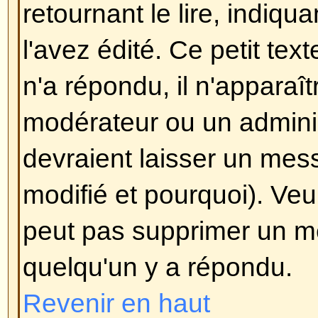
Pour plus d'informations sur le BB
guide, accessible depuis le formul
Revenir en haut
Puis-je utiliser le HTML?
Ceci dépend de l'administrateur q
a un contrôle complet dessus. Si
l'utiliser, vous vous rendrez cer
seulement certaines balises fonc
mesure de
sécurité
pour éviter a
forum en utilisant certaines balis
détruire la mise en page ou caus