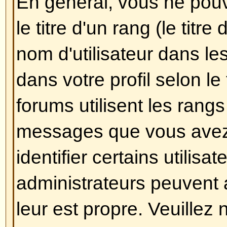
Comment puis-je créer un son
Créer un sondage est facile, lor
nouveau sujet (ou éditez le pre
sujet, si vous en avez le droit) v
une partie
Ajouter un sondage
da
dessous de la partie
Poster un n
ne le voyez pas, c'est que vous 
pas le droit de créer des sondag
un titre pour le sondage et au mo
définir une option, entrez son n
appropriée puis cliquez sur le b