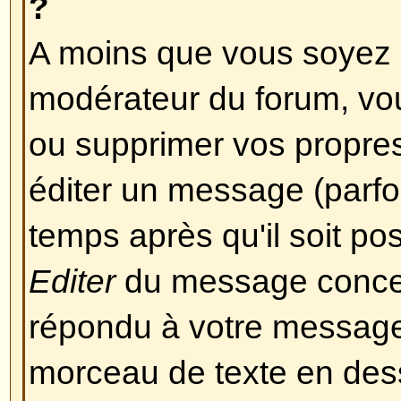
Revenir en haut
Mise en forme et Types de 
Qu'est-ce que le BBCode ?
Le BBCode est une implémentati
l'activation de l'utilisation du B
par l'administrateur (vous pouvez
sur un message en particulier lor
Le BBCode en lui-même est simila
HTML, les balises sont contenue
et ] à la place de < et >, et offren
sur la manière dont quelque chose