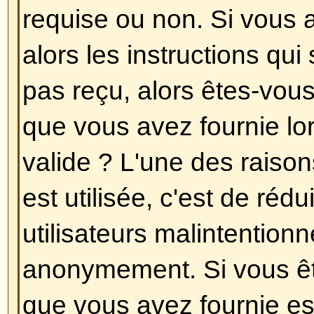
en choisissant le fuseau horaire q
Londres, Paris, New York, Sydney,
que changer le fuseau horaire, c
autres options peut uniquement êt
utilisateurs enregistrés. Donc, si
enregistré, c'est la bonne heure po
pardonnez le jeu de mots !
Revenir en haut
J'ai changé le fuseau horaire et
incorrecte !
Si vous êtes sûr d'avoir choisi le