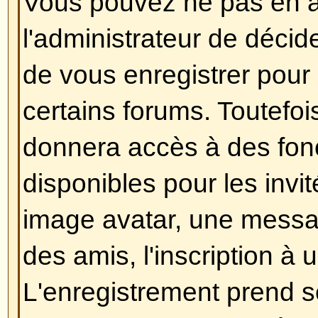
Dans votre profil, vous trouverez
présence en ligne
, si vous chois
n'apparaîtrez qu'uniquement aux
administrateurs ou vous-même. 
comme un utilisateur invisible.
Revenir en haut
J'ai perdu mon mot de passe !
Ne paniquez pas ! Si votre mot d
retrouvé, il peut par contre être ré
faire, aller sur la page de connex
oublié mon mot de passe
, puis s