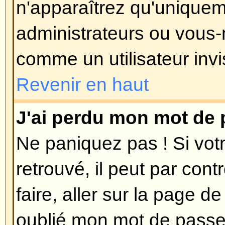
est utilisée, c'est de réduire les
utilisateurs malintentionnés abus
anonymement. Si vous êtes sûr q
que vous avez fournie est valide
contacter l'administrateur du foru
Revenir en haut
Je me suis enregistré dans le 
plus me connecter ?!
Les raisons les plus probables p
vous avez entré un nom d'utilisa
incorrect (vérifiez l'e-mail qui vo