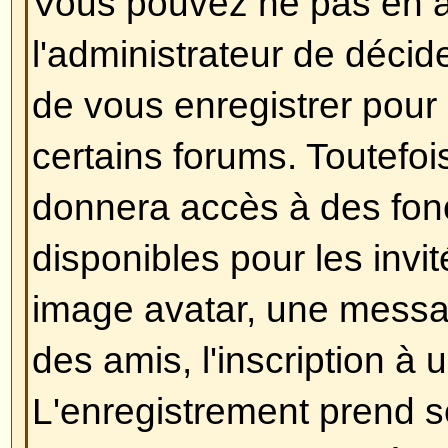
Dans votre profil, vous trouverez
présence en ligne
, si vous chois
n'apparaîtrez qu'uniquement aux
administrateurs ou vous-même. 
comme un utilisateur invisible.
Revenir en haut
J'ai perdu mon mot de passe !
Ne paniquez pas ! Si votre mot d
retrouvé, il peut par contre être ré
faire, aller sur la page de connex
oublié mon mot de passe
, puis s