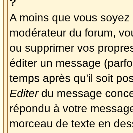
Revenir en haut
Mise en forme et Types de 
Qu'est-ce que le BBCode ?
Le BBCode est une implémentati
l'activation de l'utilisation du B
par l'administrateur (vous pouvez
sur un message en particulier lor
Le BBCode en lui-même est simila
HTML, les balises sont contenue
et ] à la place de < et >, et offren
sur la manière dont quelque chose