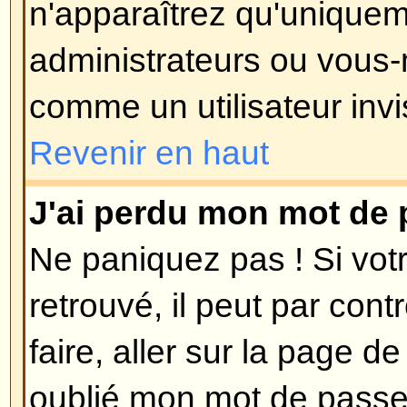
est utilisée, c'est de réduire les
utilisateurs malintentionnés abus
anonymement. Si vous êtes sûr q
que vous avez fournie est valide
contacter l'administrateur du foru
Revenir en haut
Je me suis enregistré dans le 
plus me connecter ?!
Les raisons les plus probables p
vous avez entré un nom d'utilisa
incorrect (vérifiez l'e-mail qui vo