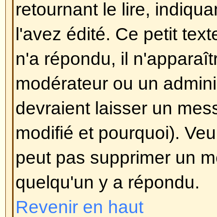
Pour plus d'informations sur le BB
guide, accessible depuis le formul
Revenir en haut
Puis-je utiliser le HTML?
Ceci dépend de l'administrateur q
a un contrôle complet dessus. Si
l'utiliser, vous vous rendrez cer
seulement certaines balises fonc
mesure de
sécurité
pour éviter a
forum en utilisant certaines balis
détruire la mise en page ou caus