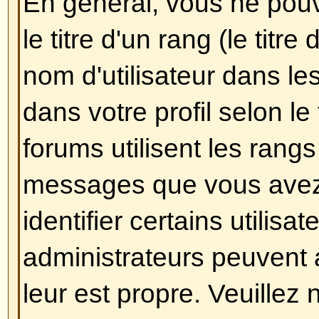
Comment puis-je créer un son
Créer un sondage est facile, lor
nouveau sujet (ou éditez le pre
sujet, si vous en avez le droit) v
une partie
Ajouter un sondage
da
dessous de la partie
Poster un n
ne le voyez pas, c'est que vous 
pas le droit de créer des sondag
un titre pour le sondage et au mo
définir une option, entrez son n
appropriée puis cliquez sur le b