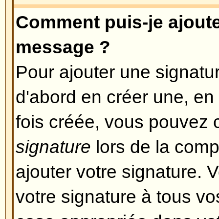
Si le HTML est activé, vous pouv
un message en particulier lors d
Revenir en haut
Que sont les Smilies ?
Les Smileys, ou Emoticons sont d
sont utilisées pour exprimer cert
utilisant un petit code, ex: :) signif
triste. Vous pouvez voir la liste
lors de la composition d'un mes
pas utiliser abusivement ces smil
vite rendre un message illisible 