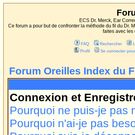
Forum Oreille
ECS Dr. Merck, Ear Correction System, Konst
Ce forum a pour but de confronter la méthode du fil du Dr. Merck aux méthodes
faites avec les deux procédés d'op
FAQ
Rechercher
Liste des Membres
Profil
Se connecter pour vérifier ses message
Forum Oreilles Index du Forum
FAQ
Connexion et Enregistrement
Pourquoi ne puis-je pas me conn
Pourquoi n'ai-je pas besoin de m'
Pourquoi suis-je déconnecté au
Comment puis-je éviter que mon n
apparaisse dans la liste des utili
J'ai perdu mon mot de passe !