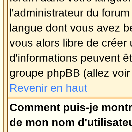
pouvez voter, etc.
)
Revenir en haut
Comment puis-je éditer ou su
?
A moins que vous soyez l'adminis
modérateur du forum, vous pouve
ou supprimer vos propres messa
éditer un message (parfois seule
temps après qu'il soit posté) en c
Editer
du message concerné. Si q
répondu à votre message, vous tr