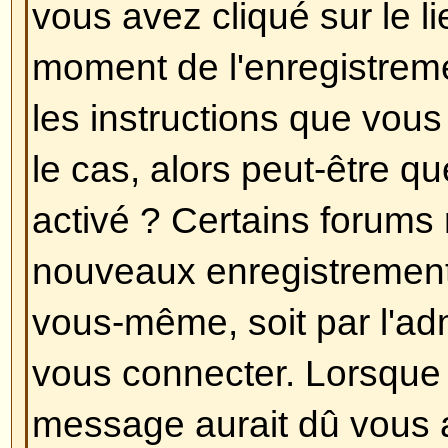
Toutes vos préférences (si vous ê
stockées dans la base de données
cliquez sur le lien
Profil
(générale
pages, mais cela peut ne pas être
permettra de changer toutes vos 
Revenir en haut
Les heures ne sont pas correct
Les heures sont certainement corr
que vous pouvez voir sont les he
un fuseau horaire différent du votr
vous devriez changer vos préfére