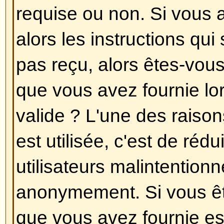
en choisissant le fuseau horaire q
Londres, Paris, New York, Sydney,
que changer le fuseau horaire, c
autres options peut uniquement êt
utilisateurs enregistrés. Donc, si
enregistré, c'est la bonne heure po
pardonnez le jeu de mots !
Revenir en haut
J'ai changé le fuseau horaire et
incorrecte !
Si vous êtes sûr d'avoir choisi le