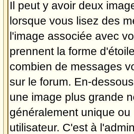
morceau de texte en dessous de
retournant le lire, indiquant le n
l'avez édité. Ce petit texte n'app
n'a répondu, il n'apparaîtra pas n
modérateur ou un administrateur 
devraient laisser un message expl
modifié et pourquoi). Veuillez note
peut pas supprimer un message 
quelqu'un y a répondu.
Revenir en haut
Comment puis-je ajouter une s