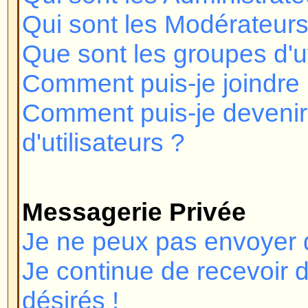
Pourquoi la fonction X n'est pas 
Qui dois-je contacter à propos d
de légalité relatif à ce forum ?
Connexion et Enregistre
Pourquoi ne puis-je pas me co
Vous êtes-vous enregistré ? Plu
devez vous enregistrer afin de v
vous été banni du forum (un mess
vous l'êtes) ? Si oui, vous devrie