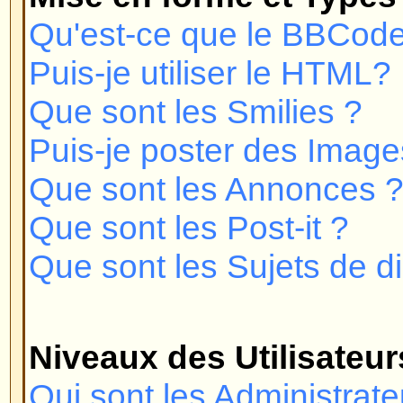
Comment puis-je joindre un groupe
Comment puis-je devenir le modé
d'utilisateurs ?
Messagerie Privée
Je ne peux pas envoyer de messa
Je continue de recevoir des mes
désirés !
J'ai reçu un e-mail abusif ou de
quelqu'un sur ce forum !
phpBB 2
Qui a écrit ce forum ?