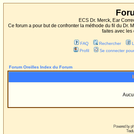
Forum Oreille
ECS Dr. Merck, Ear Correction System, Konst
Ce forum a pour but de confronter la méthode du fil du Dr. Merck aux méthodes
faites avec les deux procédés d'op
FAQ
Rechercher
Liste des Membres
Profil
Se connecter pour vérifier ses message
Forum Oreilles Index du Forum
Informations
Aucun groupe n'existe
Powered by
phpBB
© 2001, 2005 phpBB G
Traduction par :
phpBB-fr.com