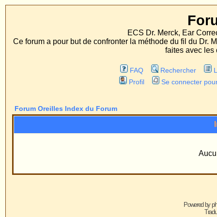
Forum Oreille
ECS Dr. Merck, Ear Correction System, Konst
Ce forum a pour but de confronter la méthode du fil du Dr. Merck aux méthodes
faites avec les deux procédés d'op
FAQ
Rechercher
Liste des Membres
Profil
Se connecter pour vérifier ses message
Forum Oreilles Index du Forum
Informations
Aucun groupe n'existe
Powered by
phpBB
© 2001, 2005 phpBB G
Traduction par :
phpBB-fr.com