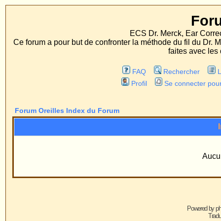
Forum Oreille
ECS Dr. Merck, Ear Correction System, Konst
Ce forum a pour but de confronter la méthode du fil du Dr. Merck aux méthodes
faites avec les deux procédés d'op
FAQ
Rechercher
Liste des Membres
Profil
Se connecter pour vérifier ses message
Forum Oreilles Index du Forum
Informations
Aucun groupe n'existe
Powered by
phpBB
© 2001, 2005 phpBB G
Traduction par :
phpBB-fr.com