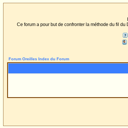
ECS Dr. Merck, Ear
Ce forum a pour but de confronter la méthode du fil du Dr. Merck aux méth
FAQ
Recherche
Profil
Se connect
Forum Oreilles Index du Forum
Pow