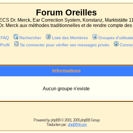
Forum Oreilles
 Correction System, Konstanz, Marktstätte 11
odes traditionnelles et de rendre compte des expériences faites avec les deux proc
r
Liste des Membres
Groupes d'utilisateurs
er pour vérifier ses messages privés
Connexion
Informations
Aucun groupe n'existe
ered by
phpBB
© 2001, 2005 phpBB Group
Traduction par :
phpBB-fr.com