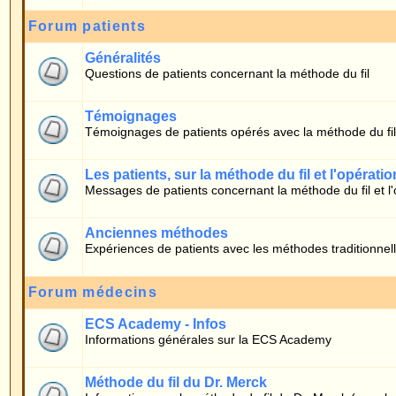
Témoignages de patients opérés avec la méthode du fil
Les patients, sur la méthode du fil et l'opération
Messages de patients concernant la méthode du fil et l'opération
Anciennes méthodes
Expériences de patients avec les méthodes traditionnelles
Forum médecins
ECS Academy - Infos
Informations générales sur la ECS Academy
Méthode du fil du Dr. Merck
Informations sur la méthode du fil du Dr. Merck (pour le corps médical)
Qui est en ligne ?
Nos membres ont posté un total de
607
messages
Nous avons
10
membres enregistrés
L'utilisateur enregistré le plus récent est
timo
Il y a en tout
2
utilisateurs en ligne :: 0 Enregistré, 0 Invisible et 2 Invités [
Admini
Le record du nombre d'utilisateurs en ligne est de
475
le 29.07.2012 16:01
Utilisateurs enregistrés: Aucun
Ces données sont basées sur les utilisateurs actifs des cinq dernières minutes
Connexion