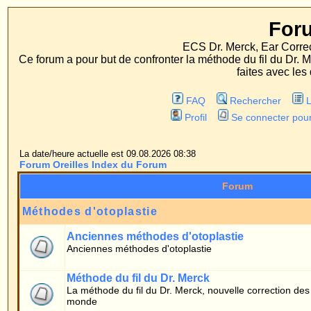
Forum Oreille
ECS Dr. Merck, Ear Correction System, Konst
Ce forum a pour but de confronter la méthode du fil du Dr. Merck aux méthodes
faites avec les deux procédés d'op
FAQ
Rechercher
Liste des Membres
Profil
Se connecter pour vérifier ses message
La date/heure actuelle est 09.08.2026 08:38
Forum Oreilles Index du Forum
Forum
Méthodes d'otoplastie
Anciennes méthodes d'otoplastie
Anciennes méthodes d'otoplastie
Méthode du fil du Dr. Merck
La méthode du fil du Dr. Merck, nouvelle correction des oreilles, douce et un
monde
Forum patients
Généralités
Questions de patients concernant la méthode du fil
Témoignages