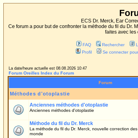
Forum Oreille
ECS Dr. Merck, Ear Correction System, Konst
Ce forum a pour but de confronter la méthode du fil du Dr. Merck aux méthodes
faites avec les deux procédés d'op
FAQ
Rechercher
Liste des Membres
Profil
Se connecter pour vérifier ses message
La date/heure actuelle est 08.08.2026 10:47
Forum Oreilles Index du Forum
Forum
Méthodes d'otoplastie
Anciennes méthodes d'otoplastie
Anciennes méthodes d'otoplastie
Méthode du fil du Dr. Merck
La méthode du fil du Dr. Merck, nouvelle correction des oreilles, douce et un
monde
Forum patients
Généralités
Questions de patients concernant la méthode du fil
Témoignages