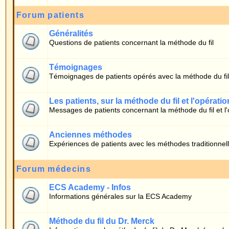
Témoignages de patients opérés avec la méthode du fil
Les patients, sur la méthode du fil et l'opération
Messages de patients concernant la méthode du fil et l'opération
Anciennes méthodes
Expériences de patients avec les méthodes traditionnelles
Forum médecins
ECS Academy - Infos
Informations générales sur la ECS Academy
Méthode du fil du Dr. Merck
Informations sur la méthode du fil du Dr. Merck (pour le corps médical)
Qui est en ligne ?
Nos membres ont posté un total de
607
messages
Nous avons
10
membres enregistrés
L'utilisateur enregistré le plus récent est
timo
Il y a en tout
14
utilisateurs en ligne :: 0 Enregistré, 0 Invisible et 14 Invités [
Admi
Le record du nombre d'utilisateurs en ligne est de
475
le 29.07.2012 16:01
Utilisateurs enregistrés: Aucun
Ces données sont basées sur les utilisateurs actifs des cinq dernières minutes
Connexion