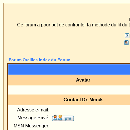
ECS Dr. Merck, Ear
Ce forum a pour but de confronter la méthode du fil du Dr. Merck aux méth
FAQ
Recherche
Profil
Se connect
Forum Oreilles Index du Forum
Avatar
Tout
M
Contact Dr. Merck
Adresse e-mail:
Loca
Message Privé:
S
MSN Messenger:
Yahoo Messenger:
Adresse AIM:
Numéro ICQ: