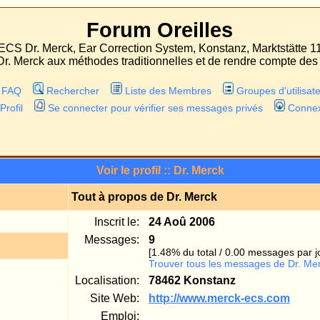
Forum Oreilles
 Correction System, Konstanz, Marktstätte 11
odes traditionnelles et de rendre compte des expériences faites avec les deux proc
r
Liste des Membres
Groupes d'utilisateurs
er pour vérifier ses messages privés
Connexion
Voir le profil :: Dr. Merck
 à propos de Dr. Merck
Inscrit le:
24 Aoû 2006
essages:
9
[1.48% du total / 0.00 messages par jour]
Trouver tous les messages de Dr. Merck
lisation:
78462 Konstanz
ite Web:
http://www.merck-ecs.com
Emploi:
Loisirs:
Sauter vers: