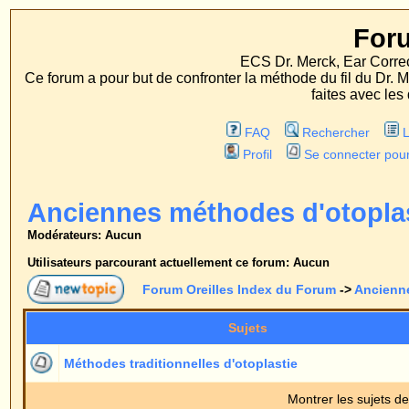
Forum Oreille
ECS Dr. Merck, Ear Correction System, Konst
Ce forum a pour but de confronter la méthode du fil du Dr. Merck aux méthodes
faites avec les deux procédés d'op
FAQ
Rechercher
Liste des Membres
Profil
Se connecter pour vérifier ses message
Anciennes méthodes d'otoplastie
Modérateurs: Aucun
Utilisateurs parcourant actuellement ce forum: Aucun
Forum Oreilles Index du Forum
->
Anciennes méthodes d'otopl
Sujets
Répons
Méthodes traditionnelles d'otoplastie
0
Montrer les sujets depuis:
Forum Oreilles Index du Forum
->
Anciennes méthodes d'otopl
Page
1
sur
1
Sauter vers: