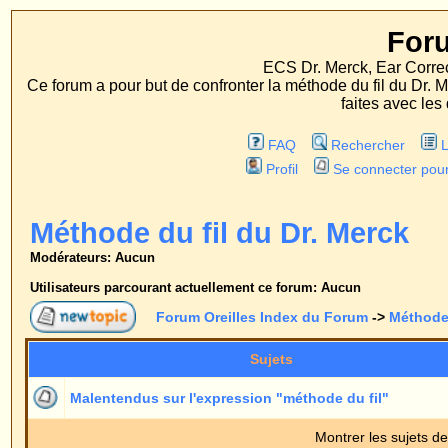
Forum Oreille
ECS Dr. Merck, Ear Correction System, Konst
Ce forum a pour but de confronter la méthode du fil du Dr. Merck aux méthodes
faites avec les deux procédés d'op
FAQ
Rechercher
Liste des Membres
Profil
Se connecter pour vérifier ses message
Méthode du fil du Dr. Merck
Modérateurs: Aucun
Utilisateurs parcourant actuellement ce forum: Aucun
Forum Oreilles Index du Forum
->
Méthode du fil du Dr. Merck
Sujets
Répons
Malentendus sur l'expression "méthode du fil"
2
Montrer les sujets depuis:
Forum Oreilles Index du Forum
->
Méthode du fil du Dr. Merck
Page
1
sur
1
Sauter vers: