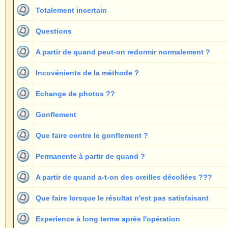
Experience à long terme après l'opération
Isaac J. Peled
Oreilles différentes ?
Qui a déjà subi une telle opération ?
Pli de l'anthélix
Piscine après l'opération ?
Quelques questions !
Délai d'attente
Durée de l'opération
Oreilles recollées
Méthode du fil après une opération
Sport de combat possible après l'opération ?
A partir de quel âge???
Autres médecins et la méthode du fil