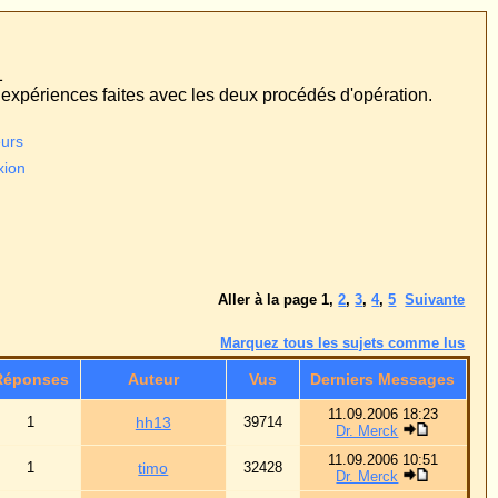
édés d'opération.
page
1
,
2
,
3
,
4
,
5
Suivante
us les sujets comme lus
Derniers Messages
11.09.2006 18:23
Dr. Merck
11.09.2006 10:51
Dr. Merck
03.09.2006 23:27
Dr. Merck
03.09.2006 11:10
Dr. Merck
03.09.2006 11:04
Dr. Merck
30.08.2006 15:58