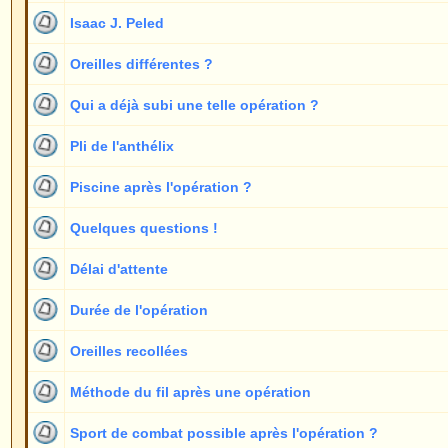
Piercing
Oreilles différentes, une sans pli de l'anthélix
Montrer les s
Forum Oreilles Index du Forum
->
Généralités
Page
1
sur
5
Nouveaux messages
Pas de nouveaux messages
Nouveaux messages [ Populaire ]
Pas de nouveaux messages [ Populaire ]
Nouveaux messages [ Verrouillé ]
Pas de nouveaux messages [ Verrouillé ]
Pow