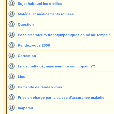
Pose d'aérateurs transtympaniques en même temps?
Rendez-vous 2006
Correction
En cachette ok, mais mentir à son copain ??
Lieu
Demande de rendez-vous
Prise en charge par la caisse d'assurance maladie
Inaperçu
Rendez-vous
oreilles decollées
Cheveux longs
Prospectus
Question sur votre méthode
Peut-être un dessin des fils ??
J'aurais une question