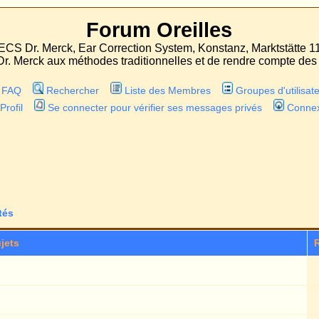
Forum Oreilles
 Correction System, Konstanz, Marktstätte 11
odes traditionnelles et de rendre compte des expériences faites avec les deux proc
r
Liste des Membres
Groupes d'utilisateurs
er pour vérifier ses messages privés
Connexion
Aller à la 
Marquez to
Réponses
Auteur
Vus
1
hh13
39714
1
timo
32428
1
Dominik
28168
3
Gastx
33263
1
Gast100
26889