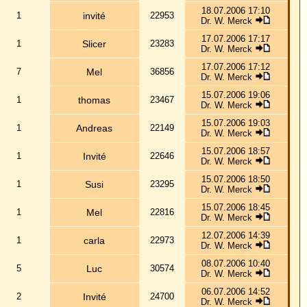
02.07.2006 22:33
Dr. W. Merck
29.06.2006 18:42
Dr. W. Merck
t au format GMT + 1 Heure
ge
1
,
2
,
3
,
4
,
5
Suivante
eaux sujets dans ce forum
 aux sujets dans ce forum
os messages dans ce forum
s messages dans ce forum
 les sondages de ce forum