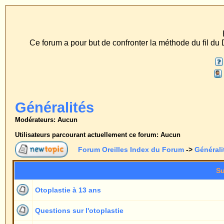
ECS Dr. Merck, Ear
Ce forum a pour but de confronter la méthode du fil du Dr. Merck aux méth
FAQ
Recherche
Profil
Se connect
Généralités
Modérateurs: Aucun
Utilisateurs parcourant actuellement ce forum: Aucun
Forum Oreilles Index du Forum
->
Généralités
Sujets
Otoplastie à 13 ans
Questions sur l'otoplastie
Sujet habituel les oreilles
Matériel et médicaments utilisés
Question