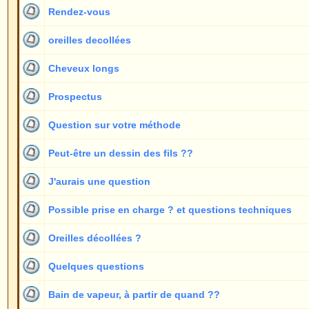
Possible prise en charge ? et questions techniques
Oreilles décollées ?
Quelques questions
Bain de vapeur, à partir de quand ??
Totalement incertain
Questions
A partir de quand peut-on redormir normalement ?
Incovénients de la méthode ?
Echange de photos ??
Gonflement
Que faire contre le gonflement ?
Permanente à partir de quand ?
A partir de quand a-t-on des oreilles décollées ???
Que faire lorsque le résultat n'est pas satisfaisant