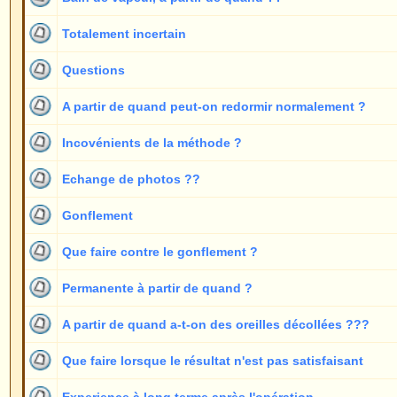
Que faire lorsque le résultat n'est pas satisfaisant
1
Experience à long terme après l'opération
4
Isaac J. Peled
1
Oreilles différentes ?
1
Qui a déjà subi une telle opération ?
7
Pli de l'anthélix
1
Piscine après l'opération ?
1
Quelques questions !
1
Délai d'attente
1
Durée de l'opération
1
Oreilles recollées
1
Méthode du fil après une opération
5
Sport de combat possible après l'opération ?
2
A partir de quel âge???
3
Autres médecins et la méthode du fil
4