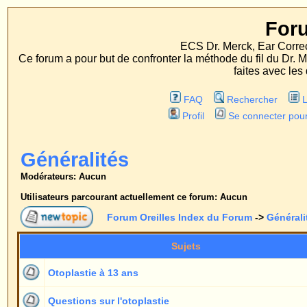
Forum Oreille
ECS Dr. Merck, Ear Correction System, Konst
Ce forum a pour but de confronter la méthode du fil du Dr. Merck aux méthodes
faites avec les deux procédés d'op
FAQ
Rechercher
Liste des Membres
Profil
Se connecter pour vérifier ses message
Généralités
Modérateurs: Aucun
Utilisateurs parcourant actuellement ce forum: Aucun
Forum Oreilles Index du Forum
->
Généralités
Sujets
Répons
Otoplastie à 13 ans
1
Questions sur l'otoplastie
1
Sujet habituel les oreilles
1
Matériel et médicaments utilisés
3
Question
1