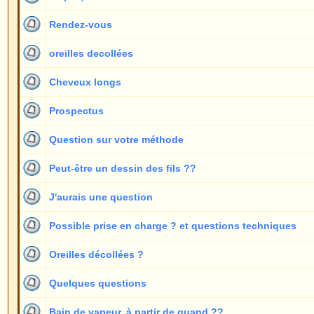
J'aurais une question
1
Possible prise en charge ? et questions techniques
7
Oreilles décollées ?
1
Quelques questions
1
Bain de vapeur, à partir de quand ??
1
Totalement incertain
1
Questions
1
A partir de quand peut-on redormir normalement ?
1
Incovénients de la méthode ?
1
Echange de photos ??
1
Gonflement
1
Que faire contre le gonflement ?
3
Permanente à partir de quand ?
1
A partir de quand a-t-on des oreilles décollées ???
3