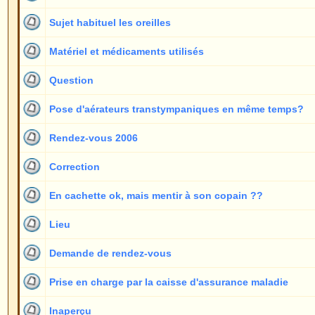
Pose d'aérateurs transtympaniques en même temps?
3
Rendez-vous 2006
1
Correction
3
En cachette ok, mais mentir à son copain ??
1
Lieu
10
Demande de rendez-vous
1
Prise en charge par la caisse d'assurance maladie
1
Inaperçu
1
Rendez-vous
2
oreilles decollées
2
Cheveux longs
1
Prospectus
1
Question sur votre méthode
1
Peut-être un dessin des fils ??
1