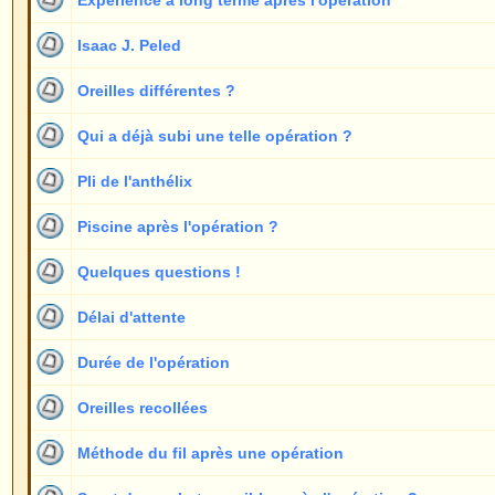
Piercing
1
Oreilles différentes, une sans pli de l'anthélix
1
Montrer les sujets depuis:
Forum Oreilles Index du Forum
->
Généralités
Page
1
sur
5
Sauter vers:
Nouveaux messages
Pas de nouveaux messages
Anno
Nouveaux messages [
Pas de nouveaux messages [
Post-
Populaire ]
Populaire ]
Nouveaux messages [
Pas de nouveaux messages [
Verrouillé ]
Verrouillé ]
Powered by
phpBB
© 2001, 2005 phpBB G
Traduction par :
phpBB-fr.com