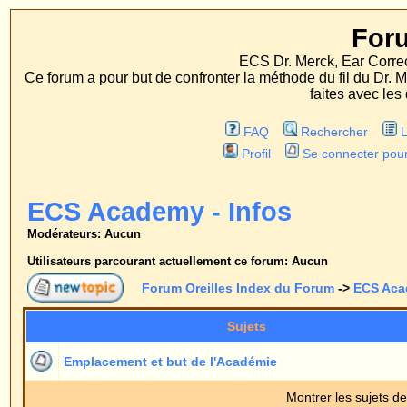
Forum Oreille
ECS Dr. Merck, Ear Correction System, Konst
Ce forum a pour but de confronter la méthode du fil du Dr. Merck aux méthodes
faites avec les deux procédés d'op
FAQ
Rechercher
Liste des Membres
Profil
Se connecter pour vérifier ses message
ECS Academy - Infos
Modérateurs: Aucun
Utilisateurs parcourant actuellement ce forum: Aucun
Forum Oreilles Index du Forum
->
ECS Academy - Infos
Sujets
Répons
Emplacement et but de l'Académie
0
Montrer les sujets depuis:
Forum Oreilles Index du Forum
->
ECS Academy - Infos
Page
1
sur
1
Sauter vers: