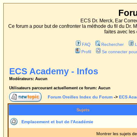
Forum Oreille
ECS Dr. Merck, Ear Correction System, Konst
Ce forum a pour but de confronter la méthode du fil du Dr. Merck aux méthodes
faites avec les deux procédés d'op
FAQ
Rechercher
Liste des Membres
Profil
Se connecter pour vérifier ses message
ECS Academy - Infos
Modérateurs: Aucun
Utilisateurs parcourant actuellement ce forum: Aucun
Forum Oreilles Index du Forum
->
ECS Academy - Infos
Sujets
Répons
Emplacement et but de l'Académie
0
Montrer les sujets depuis:
Forum Oreilles Index du Forum
->
ECS Academy - Infos
Page
1
sur
1
Sauter vers: