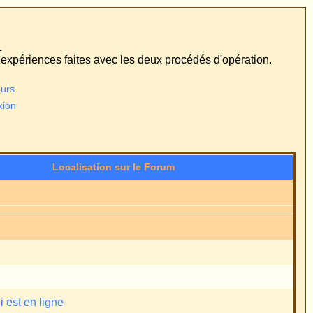
édés d'opération.
t au format GMT + 1 Heure