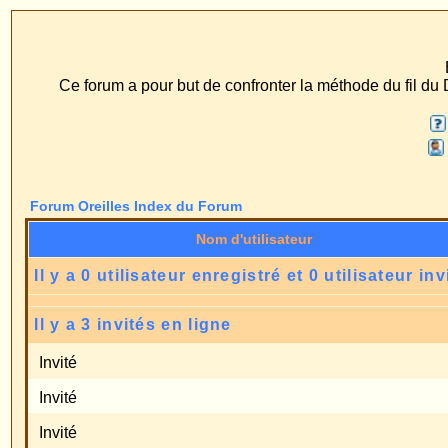
ECS Dr. Merck, Ear
Ce forum a pour but de confronter la méthode du fil du Dr. Merck aux méth
FAQ
Recherche
Profil
Se connect
Forum Oreilles Index du Forum
Nom d'utilisateur
D
Il y a 0 utilisateur enregistré et 0 utilisateur invisible en ligne
Il y a 3 invités en ligne
Invité
Invité
Invité
Ces données sont basées sur les utilisateurs actifs des cinq dernières minutes