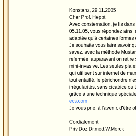
C'est avec plaisir que j'aimerais venir jusqu'à vot
Cordialement
Heppt
Remarque du Dr. Merck:
Le Prof. Heppt ne m'a toujours pas contacté pour ve
Sur internet, il continue de diffuser de fausses inf
mentionner si cela se fait avec une technique ouv
se fait seulement avec des points de piqûre sans 
que la méthode du fil n'est pas adaptée pour des re
peu importe que l'oreille ait déjà été opérée avec
retouche il faut entailler ou amincer le cartilage.
Konstanz, 27.05.2006
Je me suis également défendu contre une fausse af
magazine "Bild Gesundheit" l'a interviewé à la sui
ce qu'il pensait de la méthode du fil. Dans cet artic
décollés et qu'il fallait aussi que le pavillon de l'or
Sur ce, j'ai envoyé une lettre au magazine "Bild Ge
disants experts qui diffusent des informations er
absolument rien à voir avec cette technique. Je vo