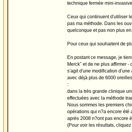
Revenir en haut
Dr. M
Posté le: 16.01.2006 22:10
Sujet du message: Mauvaise i
Invité
Cher collègue Dr. Merck,
A mon avis, l'appel que vous lancez à tous vos co
répercutions car beaucoup ne lisent pas votre fo
Je vous recommande d'envoyer un courrier à vos 
Cordialement
Dr.M., Fribourg
Revenir en haut
Invité
Posté le: 20.01.2006 09:06
Sujet du message: Fausses in
Cher collègue M.,
J'ai déjà adressé des courriers aux collégues qu
jusqu'à aujourd'hui pas retiré leurs affirmations. J
dépit de notre correspondance ci-dessous, donne to
la méthode Mustardé et qu'elle n'est applicable que 
ceci est faux. Mustardé n'a jamais donné le nom de 
pour une otoplastie. C'est moi qui pour la première