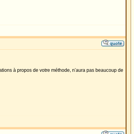
ment à moi, ils font
ce qu'il écrit n'est
'agir de ma méthode
oreille et la cause du
s ce forum, le
es 60. Elle n'est
stardé. Comme vous le
. Ensuite la plaie est
remière méthode
ict et au Dr.Pirwitz,
r. Merck" n'est pas du
turel, rond, sans
lobes d'oreilles
ndre sur
www.merck-