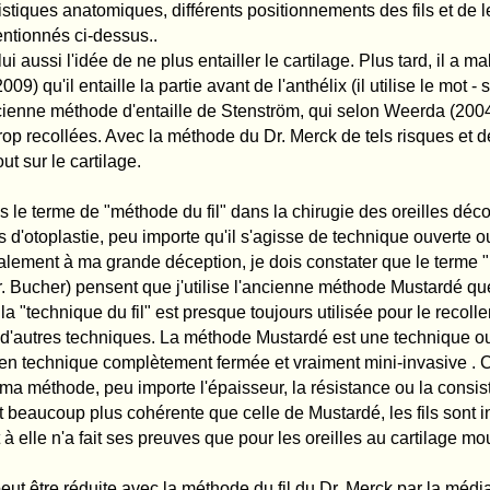
 est presque toujours utilisée pour le recollement des oreilles. Or, la "méthode du fi
s. La méthode Mustardé est une technique ouverte et invasive au scalpel. Ma méthod
tement fermée et vraiment mini-invasive . Contrairement à Mustardé, il est réelle
mporte l'épaisseur, la résistance ou la consistance du cartilage. En effet, grâce à u
hérente que celle de Mustardé, les fils sont introduits et ancrés sur la totalité du cart
reuves que pour les oreilles au cartilage mou.
a méthode du fil du Dr. Merck par la médialisation de l'anthélix. Ainsi les techni
ixation à la membrane couvrant l'os du crâne, périoste, ne sont plus nécessaires.
e dans la partie supérieure de l'oreille ("cup ear" de type I et II A seloon Weerda) p
upérieure de l'anthélix (appelé crus superius) (ce que j'appelle " la latéralisation 
isée pour ce genre de correction, n'est plus nécessaire.
 corriger un anthélix proéminent, qui parfois ressort au milieu ou dans le tiers infér
ils. De telles corrections n?étaient pas possibles jusqu?ici ou bien ne pouvaient êt
és avec la technique ouverte de section et résection, mais sont également repositi
hl) peut être aplanit avec la méthode du fil, de manièrea ne plus être aussi visible
combinées lors d'une même intervention.