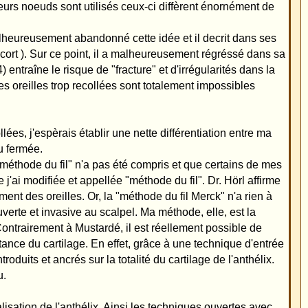
l Merck" n'a rien à
e, elle, est la
ment possible de
ne technique d'entrée
ilage de l'anthélix.
ques ouvertes avec
eut être corrigé avec
du crus superius").
ieur de l?anthélix,
re traitées que par
onnés avec la méthode
. Une excision peau-