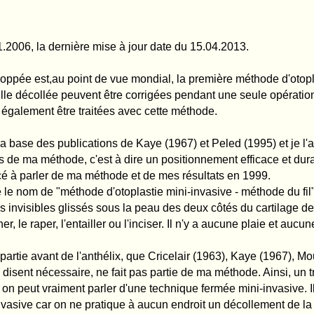
 être corrigées pendant une seule opération. Certaines malformations du pavillon d
itées avec cette méthode.
ions de Kaye (1967) et Peled (1995) et je l'ai pratiquée sur un patient pour la prem
st à dire un positionnement efficace et durable des fils et de leurs noeuds, en trav
éthode et de mes résultats en 1999.
d'otoplastie mini-invasive - méthode du fil" car avec cette méthode, l'oreille n'est 
 sous la peau des deux côtés du cartilage de l'oreille. On ne touche plus au cartilage,
ller ou l'inciser. Il n'y a aucune plaie et aucune cicatrice pour maintenir les oreilles -
anthélix, que Cricelair (1963), Kaye (1967), Mouly (1971), Tramier (1995), Peled (1995
e fait pas partie de ma méthode. Ainsi, un traumastime de l'oreille est évité avec l
ler d'une technique fermée mini-invasive. Il s'agit d'une technique fermée car l'orei
ratique à aucun endroit un décollement de la peau ou de la peau du cartilage ; de plu
s, différents positionnements des fils et de leurs noeuds sont utilisés ceux-ci diff
..
 ne plus entailler le cartilage. Plus tard, il a malheureusement abandonné cette idée e
a partie avant de l'anthélix (il utilise le mot - scort ). Sur ce point, il a malheureus
aille de Stenström, qui selon Weerda (2004) entraîne le risque de "fracture" et d'ir
ec la méthode du Dr. Merck de tels risques et des oreilles trop recollées sont totalem
ode du fil" dans la chirugie des oreilles décollées, j'espèrais établir une nette diffé
mporte qu'il s'agisse de technique ouverte ou fermée.
éception, je dois constater que le terme "méthode du fil" n'a pas été compris et
ue j'utilise l'ancienne méthode Mustardé que j'ai modifiée et appellée "méthode du f