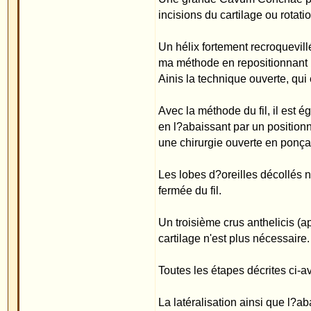
La latéralisation ainsi que l?abaissement du pli de
technique fermée mini-invasive n?ont encore jamai
Ceux qui continuent d'utiliser le terme "méthode 
pas ma méthode. Dans les ouvrages de médecine, le
quelconque et pas non plus en tant que terme génér
Pour ceux qui souhaitent de plus amples informati
En postant ce message, je tiens à demander à tou
Merck" et de ne plus affirmer - comme cela est enc
s'agit d'une modification d'une autre méthode déjà
avec déjà plus de 6000 oreilles opérées. Jusqu'ic
:
dans la très grande clinique universitaire ORL de
effectuées avec la méthode traditionnelle (Martin).
Nous sommes les premiers chirurgiens au monde à 
opérations qui n?a encore été atteint par aucun au
après 2008 n?ont pas encore été prises en compte 
(Pour voir les résultats, cliquez sur le tableau de
Cordialement
Priv.Doz.Dr.med.W.Merck