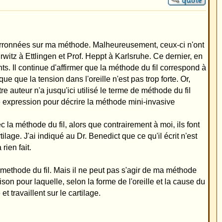
rmation.
thodes de points
de du fil est la
les méthodes se
stance du cartilage.
prie d'indiquer à vos
e du fil, diffèrent