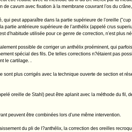
 l?anthélix, la correction des oreilles recroquevillées et des oreilles de Stahl avec 
s été décrits dans les ouvrages concernant les oreilles décollées.
du fil" comme un terme générique pour toutes sortes d'autres méthodes prouvent qu'
 terme de "méthode du fil" ou "technique du fil" n'apparaît jamais pour désigner 
ique. Il s'agit d'un malentendu avec le terme "technique de points".
ons, vous pouvez consulter notre site internet
www.merck-ecs.com
s mes collègues de répondre correctement aux questions d'éventuels patients sur 
ore le cas - qu'il s'agit d'une ancienne méthode Mustardé pas adaptée à toutes les o
 existante. Il est également inexact d'affirmer que ma méthode ne fonctionne pas. El
i ni aucun de mes collègues, ni aucune clinique au monde n'a opéré autant d'oreil
 Freiburg en Brisgau en quatre ans et demi (1970 -1974), seulement 109 opérations 
pouvoir présenter des résultats sur une longue période à savoir 13 ans, et ceci 
tre chirurgien. 5528 oreilles, opérées entre 1996 et 2008, ont été étudiées. Les op
car elles ne peuvent pas encore donner d?indications sur les complications tardiv
 comparaison).