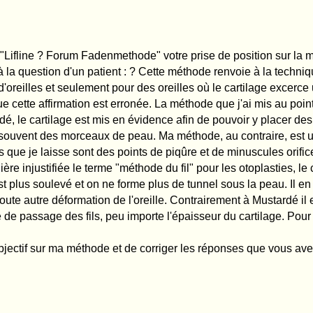
re cabinet pour éviter d'autres malentendus.
nir s'informer sur la méthode du fil.
ormations sur la méthode du fil. Il explique qu'avec la méthode du fil, on forme le car
erte et donc avec de grandes incisions de peau comme c'est le cas avec la méthod
incision de peau, comme c'est le cas avec ma méthode. Sa remarque est également f
touches. C'est même tout le contraire ; la méthode du fil est en particulier adapté
 la méthode du fil ou avec une des méthodes traditionnelles. C'est également faux d
firmation du Prof. Frank Riedel, le médecin-chef de la clinique universitaire OR
te de l'opération que j'avais pratiquée avec la méthode du fil sur Daniel Kühlbelb
le, il affirmait que la méthode du fil n'était adaptée que pour des patients n'ayant pa
eille ne soit pas trop grand.
sundheit": " L'affirmation du Prof. Frank Riedel est fausse. Malheureusement, il exi
ronnées sur ma méthode du fil.Ils la confondent avec l'ancienne méthode Mustardé.
us prie de corriger dans votre prochaine parution la fausse information du Professe