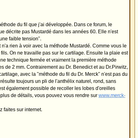
tilage, en oubliant de
e Mustardé ou si cela
ausse lorsqu'il dit
e pour des retouches,
e dire que lors d'une
L de Mannheim. Le
ock en lui demandant
s les lobes d'oreilles
ste toujours des soi-
 Ma méthode n'a
ur Riedel ou alors