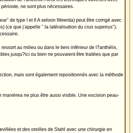
une chirurgie en
ils ne connaissent
une otoplastie
la "méthode du Dr.
reilles ou qu'il
le a fait ses preuves
les. Pour comparaison
d?otoplastie ont été
sur un nombre d?
érations pratiquées
es éventuelles.