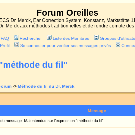
Forum Oreilles
 Correction System, Konstanz, Marktstätte 11
odes traditionnelles et de rendre compte des expériences faites avec les deux proc
r
Liste des Membres
Groupes d'utilisateurs
er pour vérifier ses messages privés
Connexion
du fil"
 fil du Dr. Merck
Voir le sujet précédent
:
Message
 sur l'expression "méthode du fil"
mise à jour date du 15.04.2013.
 de vue mondial, la première méthode d'otoplastie réellement mini-invasive avec la