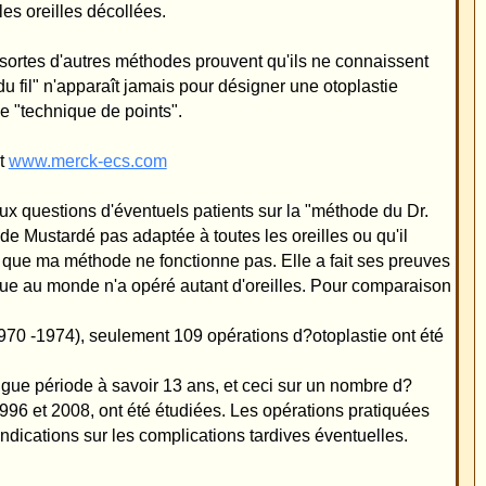
aura pas beaucoup de
ement, ceux-ci n'ont
sruhe. Ce dernier, en
e du fil correspond à
s trop forte. Or,
de méthode du fil
mini-invasive