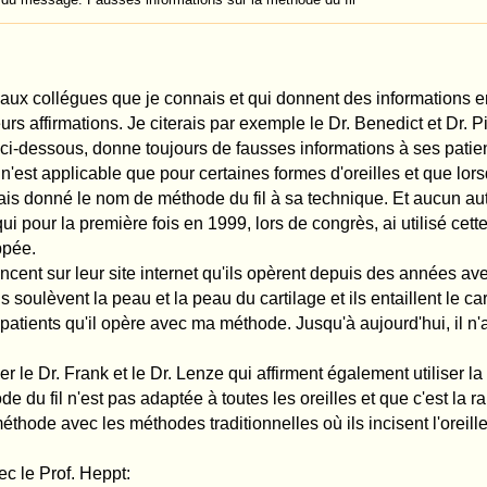
essemble aux méthodes de points dites "douces" pour le cartilage. Merci pour l'info
dent, cela ne suffit pas de dire que ma méthode du fil peut être assimilée aux mé
sont des techniques ouvertes et ne sont donc pas "douces" pour les tissus. La métho
e fermée, douce pour le cartilage mais également la peau. Contrairement à toutes 
 ma méthode d'opérer tout type d'oreille, peu importe la taille, l'épaisseur ou la rési
és. Si vous devez à nouveau donner des informations sur la méthode du fil, je vous 
 Dr. Merck" et de l'autres des chirurgies, qui bien qu'elles utilisent le terme de méthod
ns au bistouri.