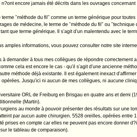
nterprétation de votre méthode
llègues de ne plus diffuser de fausses informations à propos de votre méthode, n'
rum ou ne le connaissent même pas.
collègues.
formations sur la méthode du fil
e je connais et qui donnent des informations erronnées sur ma méthode. Malheureus
e citerais par exemple le Dr. Benedict et Dr. Pirwitz à Ettlingen et Prof. Heppt à Karl
ujours de fausses informations à ses patients. Il continue d'affirmer que la méthod
pour certaines formes d'oreilles et que lorsque que la tension dans l'oreille n'est pa
méthode du fil à sa technique. Et aucun autre auteur n'a jusqu'ici utilisé le terme 
 fois en 1999, lors de congrès, ai utilisé cette expression pour décrire la méthode 