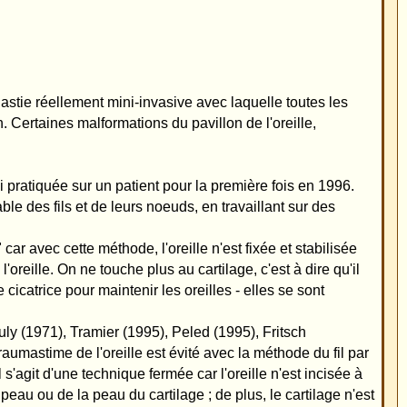
e l'oreille,
ière fois en 1996.
aillant sur des
fixée et stabilisée
 c'est à dire qu'il
 elles se sont
), Fritsch
a méthode du fil par
lle n'est incisée à
s, le cartilage n'est
èrent énornément de
t il decrit dans ses
ement régréssé dans sa
régularités dans la
ent impossibles
rentiation entre ma
 que certains de mes
il". Dr. Hörl affirme