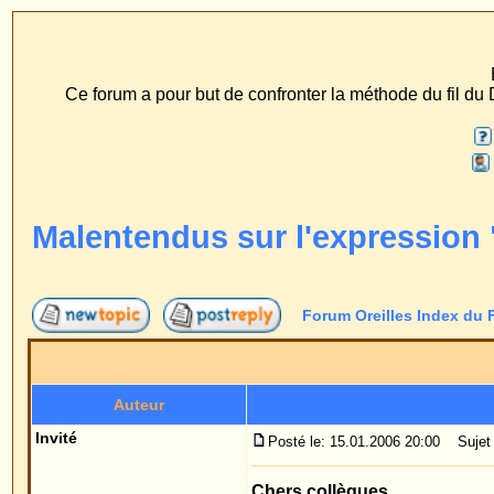
ECS Dr. Merck, Ear
Ce forum a pour but de confronter la méthode du fil du Dr. Merck aux méth
FAQ
Recherche
Profil
Se connect
Malentendus sur l'expression "méthode 
Forum Oreilles Index du Forum
->
Méthode du
Auteur
Invité
Posté le: 15.01.2006 20:00
Sujet du message: Malentendus
Chers collègues,
Ce message a été posté le 15.1.2006, la dernière 
La méthode du fil que j'ai développée est,au point