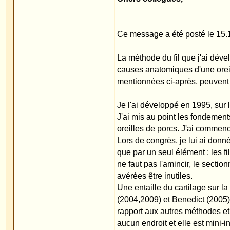
causes anatomiques d'une oreille décollée peuvent
mentionnées ci-après, peuvent également être tra
Je l'ai développé en 1995, sur la base des publicat
J'ai mis au point les fondements de ma méthode, c'e
oreilles de porcs. J'ai commencé à parler de ma m
Lors de congrès, je lui ai donné le nom de "méthode 
que par un seul élément : les fils invisibles glissés
ne faut pas l'amincir, le sectionner, le raper, l'entai
avérées être inutiles.
Une entaille du cartilage sur la partie avant de l'
(2004,2009) et Benedict (2005) disent nécessaire, n
rapport aux autres méthodes et on peut vraiment par
aucun endroit et elle est mini-invasive car on ne p
pas entaillé. Selon les caractéristiques anatomique
ceux décrits pas les auteurs mentionnés ci-dessus
A l'origine, Fritsch (1995) avait lui aussi l'idée de
publications ultérieures (2004,2009) qu'il entaille l
méthode pour revenir vers l'ancienne méthode d'ent
zone de l'anthélix et d'oreilles trop recollées. Av
puisqu'on ne travaille plus du tout sur le cartilage.
En utilisant pour la première fois le terme de "méth
méthode et les autres méthodes d'otoplastie, peu i
A mon grand étonnement et également à ma grande d
collègues (par ex. Dr. Heppt, Dr. Bucher) pensent q