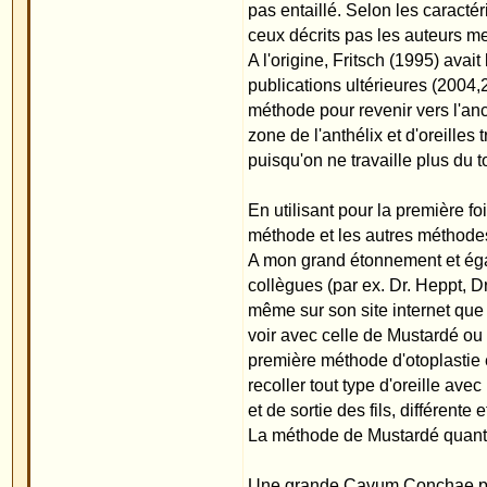
même sur son site internet que la "technique du fil"
voir avec celle de Mustardé ou d'autres technique
première méthode d'otoplastie en technique complè
recoller tout type d'oreille avec ma méthode, peu i
et de sortie des fils, différente et beaucoup plus co
La méthode de Mustardé quant à elle n'a fait ses p
Une grande Cavum Conchae peut être réduite avec l
incisions du cartilage ou rotation de cavum avec f
Un hélix fortement recroquevillé, qui peut apparaîtr
ma méthode en repositionnant la partie antérieure s
Ainis la technique ouverte, qui est d'habitude util
Avec la méthode du fil, il est également possible de
en l?abaissant par un positionnement spécial des f
une chirurgie ouverte en ponçant le cartilage. .
Les lobes d?oreilles décollés ne sont plus corrig
fermée du fil.
Un troisième crus anthelicis (appelé oreille de Sta
cartilage n'est plus nécessaire.
Toutes les étapes décrites ci-avant peuvent être 