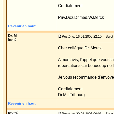
d'otoplastie que j'avais développée.
Dr. Benedict et Dr. Pirwitz annoncent sur leur site
de petites incisions cutanées, ils soulèvent la peau 
pas correct car ils suggère aux patients qu'il opère
Sur internet on peut aussi trouver le Dr. Frank et 
car ils indiquent que leur méthode du fil n'est pas a
décollement, ils combinent la méthode avec les métho
Ci-après la correspondance avec le Prof. Heppt:
Konstanz, 29.11.2005
Cher Prof. Heppt,
Avec consternation, je lis dans "Lifline ? Forum F
05.11.05, vous répondez ainsi à la question d'un p
adaptée qu'à certaines formes d'oreilles et seuleme
Je souhaite vous faire savoir que cette affirmatio
savez, avec la méthode Mustardé, le cartilage est mi
refermée, auparavant on retire souvent des morce
mini-invasive. Les seules plaies que je laisse son
qui utilisent sur internet de manière injustifiée le 
tout entaillé, le périchondre n'est plus soulevé et 
irrégularités, sans cicatrice ou toute autre déforma
grâce à une technique spéciale de passage des fil
ecs.com
Je vous prie, à l'avenir, d'être objectif sur ma mét