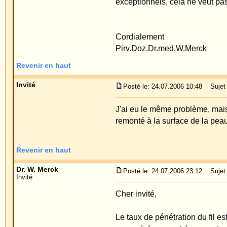
Le taux de pénétration du fil est relativement pe
cas opérés a montré que ce taux atteint 5,8 %. Il est 
remonté à la surface de l'oreille. Si nécessaire, 
nouveau fil.
Cordialement
Priv.Doz.Dr.med.W.Merck
Revenir en haut
Montrer les messages depuis:
Forum Oreilles Index du Forum
->
Témoigna
Page
1
sur
1
Sauter vers:
Powered by
phpBB
© 2001, 2005 phpBB G
Traduction par :
phpBB-fr.com