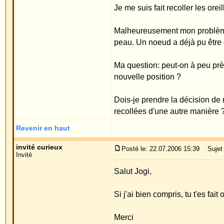
nouvelle position ?
Dois-je prendre la décision de refaire une nouvelle
recollées d'une autre manière ?
Revenir en haut
invité curieux
Posté le: 22.07.2006 15:39
Sujet du message: quel chiru
Invité
Salut Jogi,
Si j'ai bien compris, tu t'es fait opérer il y 12 mois 
Merci
Revenir en haut
Dr. W. Merck
Posté le: 23.07.2006 12:37
Sujet du message:
Invité
Cher Jogi,
Je ne connais aucun cas avec ma méthode, où tous 
depuis que j'utilise des fils en prolène et depuis pe
trouvé une position particulière des fils, qui fait q
A partir de quand est-ce que le cartilage n'a plus b
nouvelle forme de manière durable ? Jusqu'à aujou
normalement on ne voit pas les fils et on ne les s