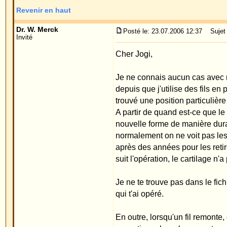
après des années pour les retirer. Ce qui est sûr, 
suit l'opération, le cartilage n'a pas encore pris sa 
Je ne te trouve pas dans le fichier électronique d
qui t'ai opéré.
En outre, lorsqu'un fil remonte, ce qui est possi
exceptionnels, cela ne veut pas dire que tous les a
Cordialement
Pirv.Doz.Dr.med.W.Merck
Revenir en haut
Invité
Posté le: 24.07.2006 10:48
Sujet du message: Les fils re
J'ai eu le même problème, mais seulement pour l'orei
remonté à la surface de la peau.
Revenir en haut
Dr. W. Merck
Posté le: 24.07.2006 23:12
Sujet du message:
Invité
Cher invité,