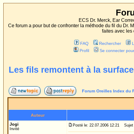
Forum Oreille
ECS Dr. Merck, Ear Correction System, Konst
Ce forum a pour but de confronter la méthode du fil du Dr. Merck aux méthodes
faites avec les deux procédés d'op
FAQ
Rechercher
Liste des Membres
Profil
Se connecter pour vérifier ses message
Les fils remontent à la surface de la pe
Forum Oreilles Index du Forum
->
Témoigna
Auteur
Me
Jogi
Posté le: 22.07.2006 12:21
Sujet du message: Les fils re
Invité
Je me suis fait recoller les oreilles il y a 12 mois. 
Malheureusement mon problème est que les fils et
peau. Un noeud a déjà pu être coupé et retiré. J'aimer
Ma question: peut-on à peu près dire combien de te