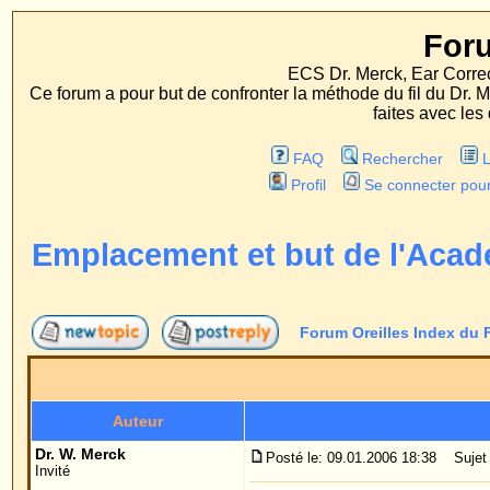
Forum Oreille
ECS Dr. Merck, Ear Correction System, Konst
Ce forum a pour but de confronter la méthode du fil du Dr. Merck aux méthodes
faites avec les deux procédés d'op
FAQ
Rechercher
Liste des Membres
Profil
Se connecter pour vérifier ses message
Emplacement et but de l'Académie
Forum Oreilles Index du Forum
->
ECS Academ
Auteur
Me
Dr. W. Merck
Posté le: 09.01.2006 18:38
Sujet du message: Emplaceme
Invité
L'Académie à été fondée en 2006 sur l'île de Majo
apprendre l'otoplastie avec "la méthode du fil du D
obtiennent un certificat stipulant qu'ils ont été for
maîtrisent cette méthode.
L'Académie a été fondée pour répondre au fait qu'
même opérer avec la méthode du fil, alors qu'en ré