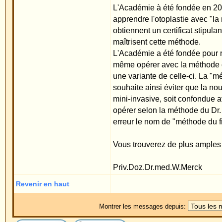
une variante de celle-ci. La "méthode du fil du Dr.
souhaite ainsi éviter que la nouvelle méthode d'oto
mini-invasive, soit confondue avec une autre. Il est
opérer selon la méthode du Dr. Merck et pas selon
erreur le nom de "méthode du fil", de demander au 
Vous trouverez de plus amples informations sur l
Priv.Doz.Dr.med.W.Merck
Revenir en haut
Montrer les messages depuis:
Forum Oreilles Index du Forum
->
ECS Academ
Page
1
sur
1
Sauter vers:
Powered by
phpBB
© 2001, 2005 phpBB G
Traduction par :
phpBB-fr.com