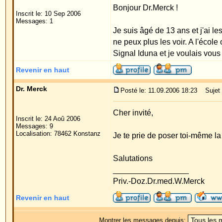
Revenir en haut
Dr. Merck
Posté le: 11.09.2006 18:23
Sujet du message:
Cher invité,
Inscrit le: 24 Aoû 2006
Messages: 9
Localisation: 78462 Konstanz
Je te prie de poser toi-même la question auprès d
Salutations
_________________
Priv.-Doz.Dr.med.W.Merck
Revenir en haut
Montrer les messages depuis:
Forum Oreilles Index du Forum
->
Généralité
Page
1
sur
1
Sauter vers:
Powered by
phpBB
© 2001, 2005 phpBB G
Traduction par :
phpBB-fr.com