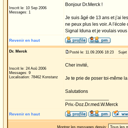
Revenir en haut
Dr. Merck
Posté le: 11.09.2006 18:23
Sujet du message:
Cher invité,
Inscrit le: 24 Aoû 2006
Messages: 9
Localisation: 78462 Konstanz
Je te prie de poser toi-même la question auprès d
Salutations
_________________
Priv.-Doz.Dr.med.W.Merck
Revenir en haut
Montrer les messages depuis:
Forum Oreilles Index du Forum
->
Généralité
Page
1
sur
1
Sauter vers:
Powered by
phpBB
© 2001, 2005 phpBB G
Traduction par :
phpBB-fr.com