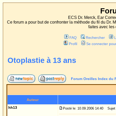
Forum Oreille
ECS Dr. Merck, Ear Correction System, Konst
Ce forum a pour but de confronter la méthode du fil du Dr. Merck aux méthodes
faites avec les deux procédés d'op
FAQ
Rechercher
Liste des Membres
Profil
Se connecter pour vérifier ses message
Otoplastie à 13 ans
Forum Oreilles Index du Forum
->
Généralité
Auteur
Me
hh13
Posté le: 10.09.2006 14:40
Sujet du message: Otoplasti
Bonjour Dr.Merck !
Inscrit le: 10 Sep 2006
Messages: 1
Je suis âgé de 13 ans et j'ai les oreilles légère
ne peux plus les voir. A l'école on se moque parfo
Signal Iduna et je voulais vous demander si la sé