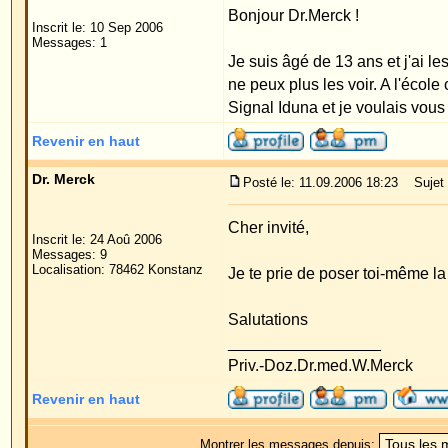
Revenir en haut
Dr. Merck
Posté le: 11.09.2006 18:23
Sujet du message:
Cher invité,
Inscrit le: 24 Aoû 2006
Messages: 9
Localisation: 78462 Konstanz
Je te prie de poser toi-même la question auprès d
Salutations
_________________
Priv.-Doz.Dr.med.W.Merck
Revenir en haut
Montrer les messages depuis:
Forum Oreilles Index du Forum
->
Généralité
Page
1
sur
1
Sauter vers:
Powered by
phpBB
© 2001, 2005 phpBB G
Traduction par :
phpBB-fr.com