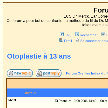
Forum Oreille
ECS Dr. Merck, Ear Correction System, Konst
Ce forum a pour but de confronter la méthode du fil du Dr. Merck aux méthodes
faites avec les deux procédés d'op
FAQ
Rechercher
Liste des Membres
Profil
Se connecter pour vérifier ses message
Otoplastie à 13 ans
Forum Oreilles Index du Forum
->
Généralité
Auteur
Me
hh13
Posté le: 10.09.2006 14:40
Sujet du message: Otoplasti
Bonjour Dr.Merck !
Inscrit le: 10 Sep 2006
Messages: 1
Je suis âgé de 13 ans et j'ai les oreilles légère
ne peux plus les voir. A l'école on se moque parfo
Signal Iduna et je voulais vous demander si la sé