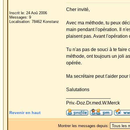
Salutations
_________________
Priv.-Doz.Dr.med.W.Merck
Revenir en haut
Montrer les messages depuis:
Forum Oreilles Index du Forum
->
Généralité
Page
1
sur
1
Sauter vers:
Powered by
phpBB
© 2001, 2005 phpBB G
Traduction par :
phpBB-fr.com